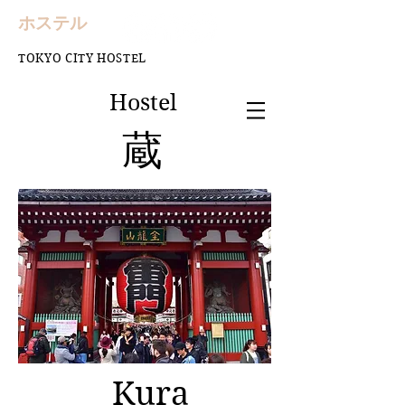
​ホステル
TOKYO CITY HOSTEL
Hostel
蔵
Kura