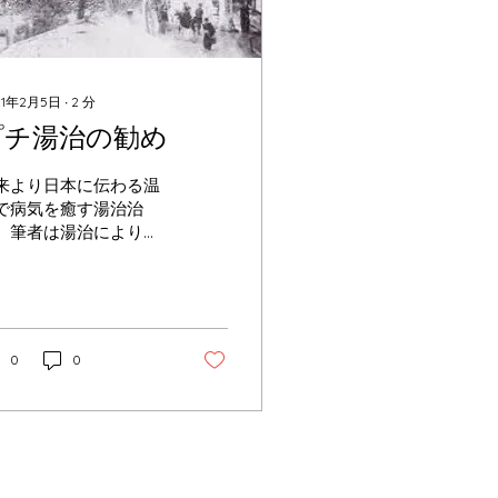
21年2月5日
∙
2
分
プチ湯治の勧め
来より日本に伝わる温
で病気を癒す湯治治
。筆者は湯治により命
救われた一人として読
の方々に自信の体験談
お伝えいたします。
の昔、今日のように交
網が発達していなかっ
0
0
時代に、身体を壊した
事な人を海を越え山を
え、道なき道を行き、
人を背負って最後の一
臨みを...