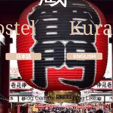
stel
Kur
ENGLISH
日本語
Posts
Blog Comments
Blog Likes