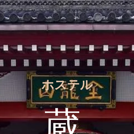
​ホステル
蔵