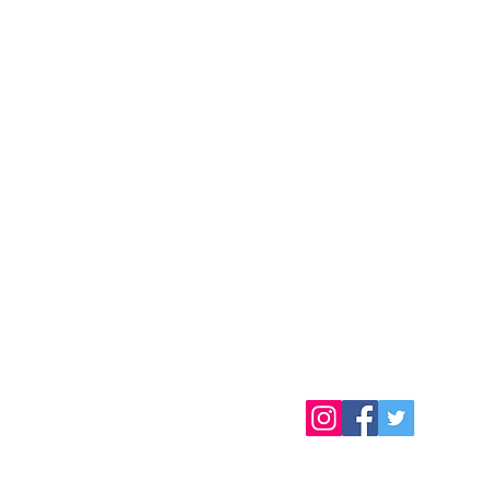
6-6-9 Higashi
Tel:
Ueno
03-6231-6691
Taito-Ku Tokyo
Mail:
110-0015
hostelkura@ou
Japan
東京都台東区東上野
6-6-9