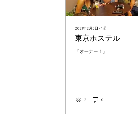
2021年2月5日
∙
1
分
東京ホステル
「オーナー！」
2
0