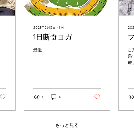
2021年2月5日
∙
1
分
20
1日断食ヨガ
最近
古
泉
療
を
者
を
そ
通
0
0
た
大
越
病
もっと見る
縷の