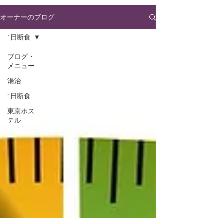
オーナーのブログ
1日断食
ブログ・
メニュー
湯治
1日断食
東京ホス
テル